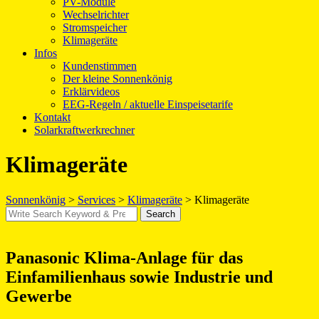
PV-Module
Wechselrichter
Stromspeicher
Klimageräte
Infos
Kundenstimmen
Der kleine Sonnenkönig
Erklärvideos
EEG-Regeln / aktuelle Einspeisetarife
Kontakt
Solarkraftwerkrechner
Klimageräte
Sonnenkönig
>
Services
>
Klimageräte
>
Klimageräte
Search
Search
for:
Panasonic Klima-Anlage für das
Einfamilienhaus sowie Industrie und
Gewerbe