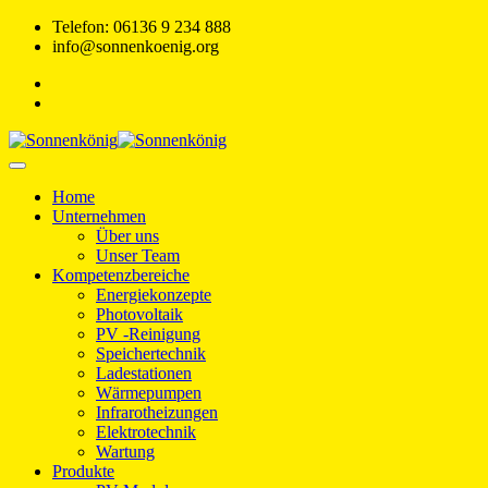
Skip
Telefon: 06136 9 234 888
to
info@sonnenkoenig.org
content
Home
Unternehmen
Über uns
Unser Team
Kompetenzbereiche
Energiekonzepte
Photovoltaik
PV -Reinigung
Speichertechnik
Ladestationen
Wärmepumpen
Infrarotheizungen
Elektrotechnik
Wartung
Produkte