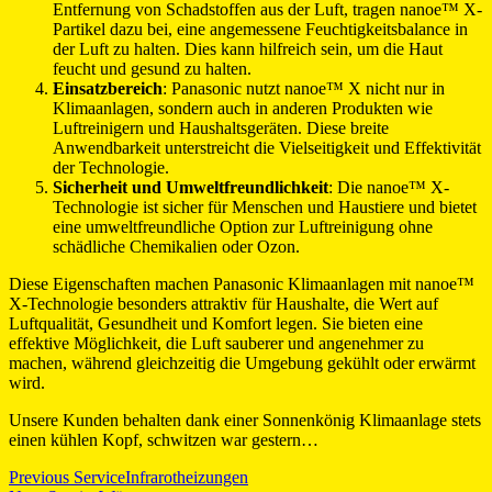
Entfernung von Schadstoffen aus der Luft, tragen nanoe™ X-
Partikel dazu bei, eine angemessene Feuchtigkeitsbalance in
der Luft zu halten. Dies kann hilfreich sein, um die Haut
feucht und gesund zu halten.
Einsatzbereich
: Panasonic nutzt nanoe™ X nicht nur in
Klimaanlagen, sondern auch in anderen Produkten wie
Luftreinigern und Haushaltsgeräten. Diese breite
Anwendbarkeit unterstreicht die Vielseitigkeit und Effektivität
der Technologie.
Sicherheit und Umweltfreundlichkeit
: Die nanoe™ X-
Technologie ist sicher für Menschen und Haustiere und bietet
eine umweltfreundliche Option zur Luftreinigung ohne
schädliche Chemikalien oder Ozon.
Diese Eigenschaften machen Panasonic Klimaanlagen mit nanoe™
X-Technologie besonders attraktiv für Haushalte, die Wert auf
Luftqualität, Gesundheit und Komfort legen. Sie bieten eine
effektive Möglichkeit, die Luft sauberer und angenehmer zu
machen, während gleichzeitig die Umgebung gekühlt oder erwärmt
wird.
Unsere Kunden behalten dank einer Sonnenkönig Klimaanlage stets
einen kühlen Kopf, schwitzen war gestern…
Beitragsnavigation
Previous Service
Infrarotheizungen