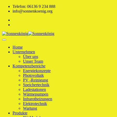
Skip
Telefon: 06136 9 234 888
to
info@sonnenkoenig.org
content
Home
Unternehmen
Über uns
Unser Team
Kompetenzbereiche
Energiekonzepte
Photovoltaik
PV -Reinigung
Speichertechnik
Ladestationen
Wärmepumpen
Infrarotheizungen
Elektrotechnik
Wartung
Produkte