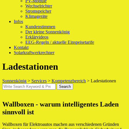
PV-Module
Wechselrichter
Stromspeicher
Klimageräte
Infos
Kundenstimmen
Der kleine Sonnenkönig
Erklärvideos
EEG-Regeln / aktuelle Einspeisetarife
Kontakt
Solarkraftwerkrechner
Ladestationen
Sonnenkönig
>
Services
>
Kompetenzbereich
>
Ladestationen
Search
Search
for:
Wallboxen - warum intelligentes Laden
sinnvoll ist
Wallboxen für Elektroautos machen aus verschiedenen Gründen