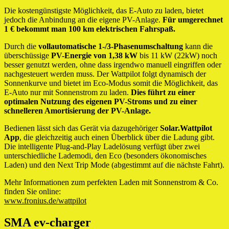
Die kostengünstigste Möglichkeit, das E-Auto zu laden, bietet
jedoch die Anbindung an die eigene PV-Anlage.
Für umgerechnet
1 € bekommt man 100 km elektrischen Fahrspaß.
Durch die
vollautomatische 1-/3-Phasenumschaltung
kann die
überschüssige
PV-Energie von 1,38 kW
bis 11 kW (22kW) noch
besser genutzt werden, ohne dass irgendwo manuell eingriffen oder
nachgesteuert werden muss. Der Wattpilot folgt dynamisch der
Sonnenkurve und bietet im Eco-Modus somit die Möglichkeit, das
E-Auto nur mit Sonnenstrom zu laden.
Dies führt zu einer
optimalen Nutzung des eigenen PV-Stroms und zu einer
schnelleren Amortisierung der PV-Anlage.
Bedienen lässt sich das Gerät via dazugehöriger
Solar.Wattpilot
App
, die gleichzeitig auch einen Überblick über die Ladung gibt.
Die intelligente Plug-and-Play Ladelösung verfügt über zwei
unterschiedliche Lademodi, den Eco (besonders ökonomisches
Laden) und den Next Trip Mode (abgestimmt auf die nächste Fahrt).
Mehr Informationen zum perfekten Laden mit Sonnenstrom & Co.
finden Sie online:
www.fronius.de/wattpilot
SMA ev-charger